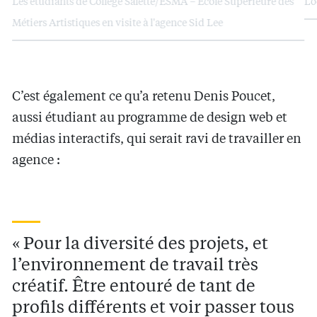
Les étudiants de Collège Salette/ESMA – École Supérieure des
Lo
Métiers Artistiques en visite à l'agence Sid Lee
C’est également ce qu’a retenu Denis Poucet,
aussi étudiant au programme de design web et
médias interactifs, qui serait ravi de travailler en
agence :
« Pour la diversité des projets, et
l’environnement de travail très
créatif. Être entouré de tant de
profils différents et voir passer tous