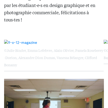
par les étudiant·e·s en design graphique et en
photographie commerciale, félicitations à
tous·tes !
©Julie Binder, Emma Lefebvre, Alain Olivier, Pamela Roseberry
©C
-Dorion, Alexandre Dion Dumas, Vanessa Bélanger, Clifford
Ba
Bonamy