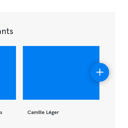
ants
s
Camille Léger