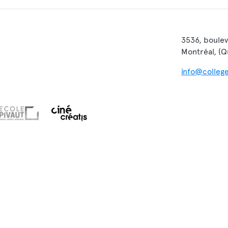
3536, boulev
Montréal, (
info@colleg