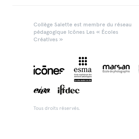
Collège Salette est membre du réseau
pédagogique Icônes Les « Écoles
Créatives »
Tous droits réservés.