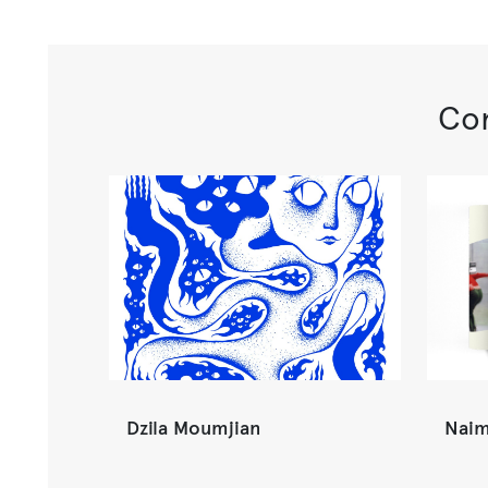
Con
Dzila Moumjian
Naim