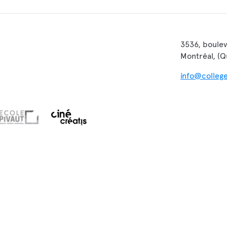
3536, boulev
Montréal, (
info@colleg