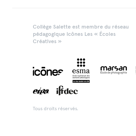
Collège Salette est membre du réseau
pédagogique Icônes Les « Écoles
Créatives »
Tous droits réservés.