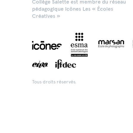
Collège Salette est membre du réseau
pédagogique Icônes Les « Écoles
Créatives »
Tous droits réservés.