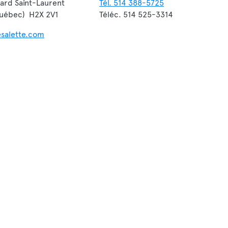
ard Saint-Laurent
Tél. 514 388-5725
Québec) H2X 2V1
Téléc. 514 525-3314
esalette.com