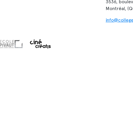
3536, boulev
Montréal, (
info@colleg