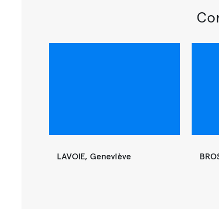
Con
LAVOIE, Geneviève
BROS