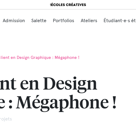
Search for:
Admission
Salette
Portfolios
Ateliers
Étudiant·e·s é
client en Design Graphique : Mégaphone !
ent en Design
 : Mégaphone !
rojets