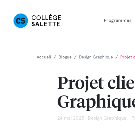
COLLÈGE
Programmes
SALETTE
Accueil
/
Blogue
/
Design Graphique
/
Projet 
Projet cli
Graphique
24 mai 2023 | Design Graphique - P