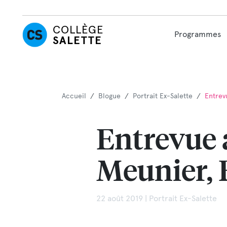
COLLÈGE
Programmes
SALETTE
Accueil
/
Blogue
/
Portrait Ex-Salette
/
Entrev
Entrevue 
Meunier, 
22 août 2019 | Portrait Ex-Salette